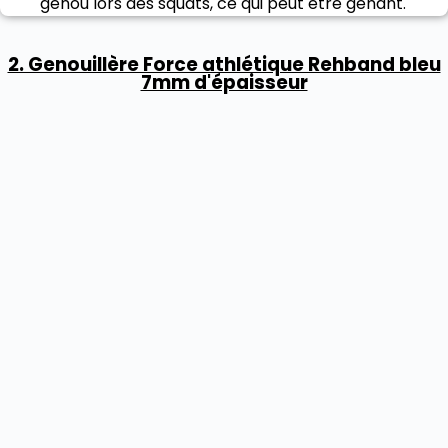
genou lors des squats, ce qui peut être gênant.
2. Genouillère Force athlétique Rehband bleu
7mm d'épaisseur