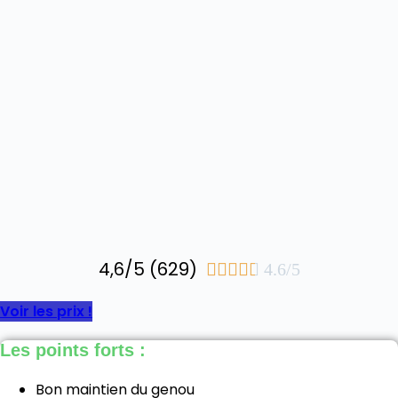
4,6/5 (629)





4.6/5
Voir les prix !
Les points forts :
Bon maintien du genou