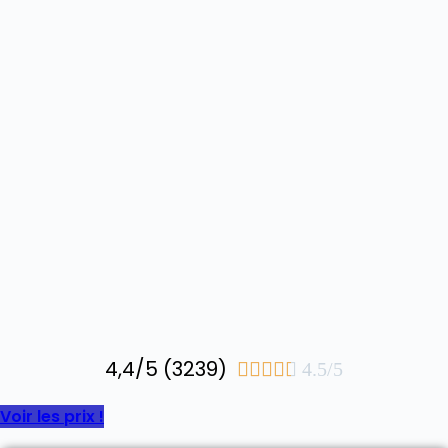
4,4/5 (3239)





4.5/5
Voir les prix !