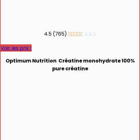
4.5 (765)





4.5/5
Voir les prix !
Optimum Nutrition Créatine monohydrate 100%
pure créatine