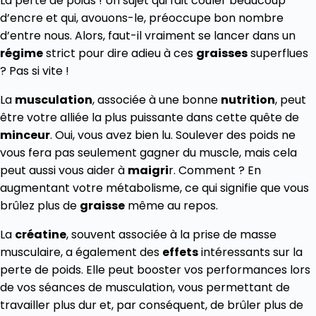
La perte de poids ! Un sujet qui fait couler beaucoup
d’encre et qui, avouons-le, préoccupe bon nombre
d’entre nous. Alors, faut-il vraiment se lancer dans un
régime
strict pour dire adieu à ces
graisses
superflues
? Pas si vite !
La
musculation
, associée à une bonne
nutrition
, peut
être votre alliée la plus puissante dans cette quête de
minceur
. Oui, vous avez bien lu. Soulever des poids ne
vous fera pas seulement gagner du muscle, mais cela
peut aussi vous aider à
maigri
r. Comment ? En
augmentant votre métabolisme, ce qui signifie que vous
brûlez plus de
graisse
même au repos.
La
créatine
, souvent associée à la prise de masse
musculaire, a également des
effets
intéressants sur la
perte de poids. Elle peut booster vos performances lors
de vos séances de musculation, vous permettant de
travailler plus dur et, par conséquent, de brûler plus de